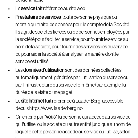
Le
service
fait référence au site web.
Prestataire de services
: toute personne physique ou
morale qui traite les données pour le compte de la Société.
Il s'agit de sociétés tierces ou de personnes employées par
la société pour faciliter le service, pour fournir le service au
nom de la société, pour fournir des services liés au service
ou pour aider la société à analyser la manière dont le
service est utilisé.
Les
données d'utilisation
sont des données collectées
automatiquement, générées par l'utilisation du service ou
par l'infrastructure du service elle-même (par exemple, la
durée de la visite d'une page).
Le
site Internet
fait référence à Laader Berg, accessible
depuis
https://www.laaderberg.no
.
On entend par "
vous
" la personne qui accède au service ou
qui l'utilise, ou la société ou autre entité juridique au nom de
laquelle cette personne accède au service ou l'utilise, selon