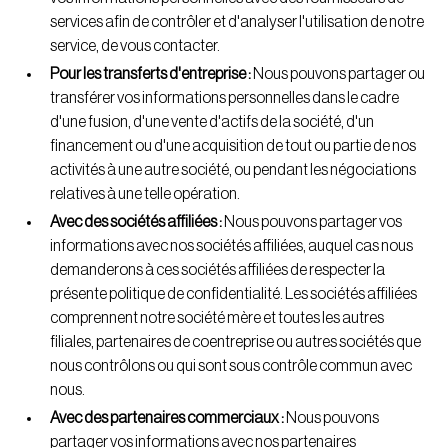
services afin de contrôler et d'analyser l'utilisation de notre
service, de vous contacter.
Pour les transferts d'entreprise :
Nous pouvons partager ou
transférer vos informations personnelles dans le cadre
d'une fusion, d'une vente d'actifs de la société, d'un
financement ou d'une acquisition de tout ou partie de nos
activités à une autre société, ou pendant les négociations
relatives à une telle opération.
Avec des sociétés affiliées :
Nous pouvons partager vos
informations avec nos sociétés affiliées, auquel cas nous
demanderons à ces sociétés affiliées de respecter la
présente politique de confidentialité. Les sociétés affiliées
comprennent notre société mère et toutes les autres
filiales, partenaires de coentreprise ou autres sociétés que
nous contrôlons ou qui sont sous contrôle commun avec
nous.
Avec des partenaires commerciaux :
Nous pouvons
partager vos informations avec nos partenaires