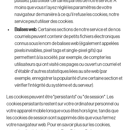
puissiez pas utiliser certaines parties de notre service. À
moins que vous n'ayez réglé les paramètres de votre
navigateur de manière à ce qu'il refuse les cookies, notre
service peut utiliser des cookies.
Balises web.
Certaines sections de notre service et de nos
courriels peuvent contenir de petits fichiers électroniques
connus sous le nom de balises web (également appelées
pixels invisibles, pixel tags et single-pixel gifs) qui
permettent à la société, par exemple, de compter les
utilisateurs qui ont visité ces pages ou ouvert un courriel et
d'établir d'autres statistiques liées au site web (par
exemple, enregistrer la popularité d'une certaine section et
vérifier l'intégrité du système et du serveur).
Les cookies peuvent être "persistants" ou "de session". Les
cookies persistants restent sur votre ordinateur personnel ou
votre appareil mobile lorsque vous êtes hors ligne, tandis que
les cookies de session sont supprimés dès que vous fermez
votre navigateur web. Pour en savoir plus sur les cookies,