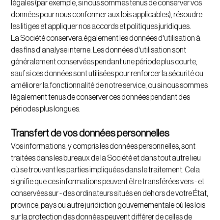
légales (par exemple, si nous sommes tenus de conserver vos
données pour nous conformer aux lois applicables), résoudre
les litiges et appliquer nos accords et politiques juridiques.
La Société conservera également les données d'utilisation à
des fins d'analyse interne. Les données d'utilisation sont
généralement conservées pendant une période plus courte,
sauf si ces données sont utilisées pour renforcer la sécurité ou
améliorer la fonctionnalité de notre service, ou si nous sommes
légalement tenus de conserver ces données pendant des
périodes plus longues.
Transfert de vos données personnelles
Vos informations, y compris les données personnelles, sont
traitées dans les bureaux de la Société et dans tout autre lieu
où se trouvent les parties impliquées dans le traitement. Cela
signifie que ces informations peuvent être transférées vers - et
conservées sur - des ordinateurs situés en dehors de votre État,
province, pays ou autre juridiction gouvernementale où les lois
sur la protection des données peuvent différer de celles de