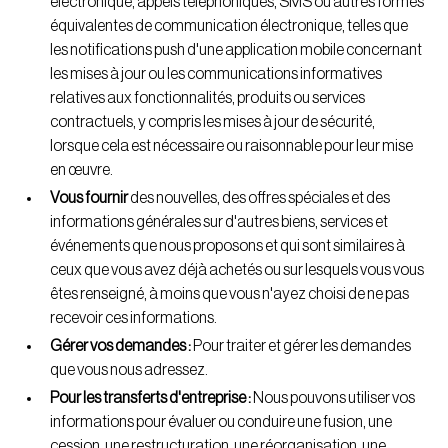
électronique, appels téléphoniques, SMS ou autres formes
équivalentes de communication électronique, telles que
les notifications push d'une application mobile concernant
les mises à jour ou les communications informatives
relatives aux fonctionnalités, produits ou services
contractuels, y compris les mises à jour de sécurité,
lorsque cela est nécessaire ou raisonnable pour leur mise
en œuvre.
Vous fournir
des nouvelles, des offres spéciales et des
informations générales sur d'autres biens, services et
événements que nous proposons et qui sont similaires à
ceux que vous avez déjà achetés ou sur lesquels vous vous
êtes renseigné, à moins que vous n'ayez choisi de ne pas
recevoir ces informations.
Gérer vos demandes :
Pour traiter et gérer les demandes
que vous nous adressez.
Pour les transferts d'entreprise :
Nous pouvons utiliser vos
informations pour évaluer ou conduire une fusion, une
cession, une restructuration, une réorganisation, une