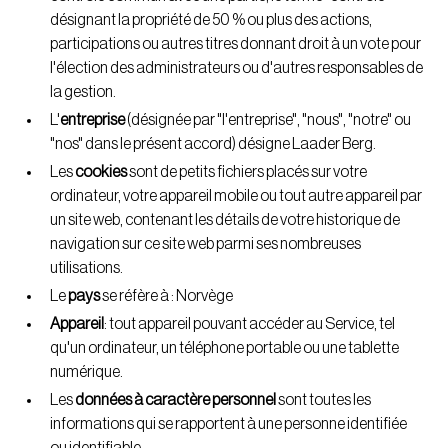
désignant la propriété de 50 % ou plus des actions,
participations ou autres titres donnant droit à un vote pour
l'élection des administrateurs ou d'autres responsables de
la gestion.
L'
entreprise
(désignée par "l'entreprise", "nous", "notre" ou
"nos" dans le présent accord) désigne Laader Berg.
Les
cookies
sont de petits fichiers placés sur votre
ordinateur, votre appareil mobile ou tout autre appareil par
un site web, contenant les détails de votre historique de
navigation sur ce site web parmi ses nombreuses
utilisations.
Le
pays
se réfère à : Norvège
Appareil
: tout appareil pouvant accéder au Service, tel
qu'un ordinateur, un téléphone portable ou une tablette
numérique.
Les
données à caractère personnel
sont toutes les
informations qui se rapportent à une personne identifiée
ou identifiable.