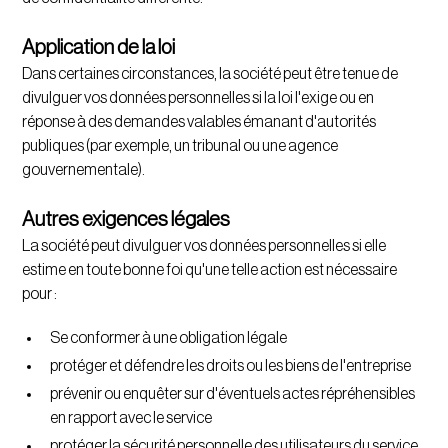
Application de la loi
Dans certaines circonstances, la société peut être tenue de
divulguer vos données personnelles si la loi l'exige ou en
réponse à des demandes valables émanant d'autorités
publiques (par exemple, un tribunal ou une agence
gouvernementale).
Autres exigences légales
La société peut divulguer vos données personnelles si elle
estime en toute bonne foi qu'une telle action est nécessaire
pour :
Se conformer à une obligation légale
protéger et défendre les droits ou les biens de l'entreprise
prévenir ou enquêter sur d'éventuels actes répréhensibles
en rapport avec le service
protéger la sécurité personnelle des utilisateurs du service